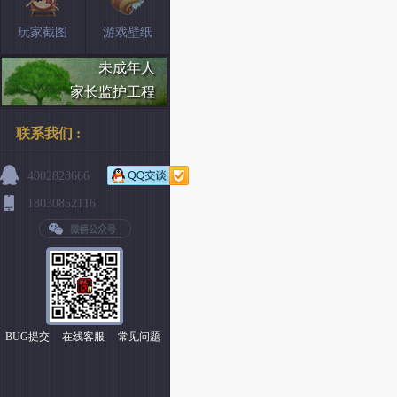
玩家截图
游戏壁纸
未成年人
家长监护工程
联系我们 :
4002828666
18030852116
BUG提交
在线客服
常见问题