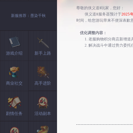
尊敬的侠义道Ⅱ玩家，您好：
侠义道Ⅱ服务器预计于
2025
新服推荐：墨染千秋
时间，给您游玩带来不便深表歉
优化调整内容：
1.
老服购物积分商店新增道
2.
解决战斗中通过势力委托
游戏介绍
新手上路
商业社交
高手进阶
剧情任务
活动副本