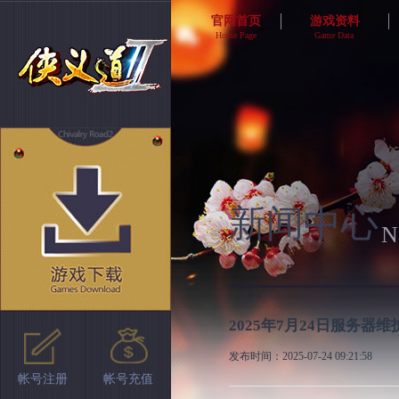
官网首页
游戏资料
Home Page
Game Data
游戏介绍
新手上路
商业社交
高手进阶
活动副本
剧情任务
历史版本
新闻中心
N
2025年7月24日服务器
发布时间：2025-07-24 09:21:58
帐号注册
帐号充值