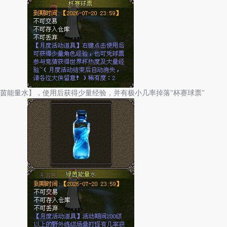
茵能量水】
，
使用后获得
少量
经验，并有极小几率掉落
"杯赛球票"