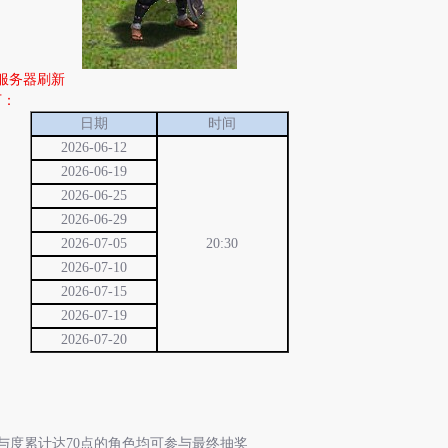
线服务器刷新
下：
日期
时间
2026-06-12
2026-06-19
2026-06-25
2026-06-29
2026-07-05
20:30
2026-07-10
2026-07-15
2026-07-19
2026-07-20
与度累计达
70
点的角色均可参与最终抽奖