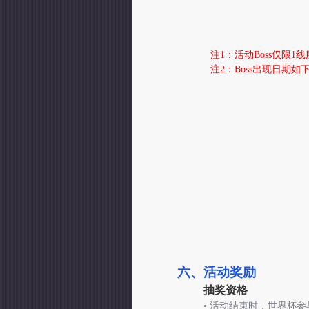
注
1：活动Boss仅限1
注
2：Boss出现日期如
六
、活动奖励
抽奖资格
• 活动结束
时
，世界杯参