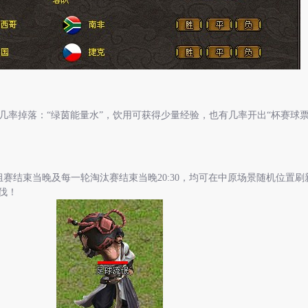
有几率掉落：“绿茵能量水”，饮用可获得少量经验，也有几率开出“杯赛球票
组赛结束当晚及每一轮淘汰赛结束当晚
20:30，均可在中原场景随机位置刷
伐！