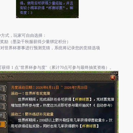
种方式，玩家可自由选择：
奖励
（墨染千秋服获得少量绑定积分）
张球票对世界杯赛事进行预测竞猜，系统将记录您的竞猜选项
可获得
1 点"世界杯参与度"（
累计
70点可参与最终抽奖资格
）。