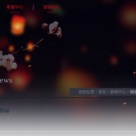
客服中心
游戏论坛
Service
Forum
在线咨询
新闻公告
侠义客栈
求助咨询
你提我改
ews
您的位置：
首页
>
新闻中心
>
综
世界杯