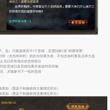
平、负）只能选择其中1个竞猜，且需扣除1张“杯赛球票”
规时间（含伤停补时）的比分结果为准，不包含加时赛及点球大战
截止当日所有场次的竞猜投注
将判定
竞猜日及
竞猜结果并发放对应经验
励后，才能参与下一轮的竞猜
验奖励
（墨染千秋服获得大量绑定积分）
验奖励
（墨染千秋服获得适量绑定积分）