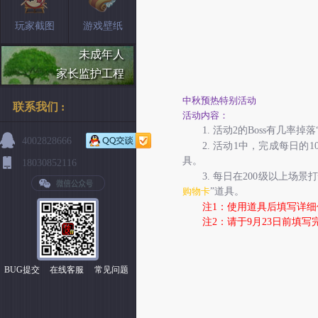
玩家截图
游戏壁纸
未成年人
家长监护工程
中秋预热特别活动
联系我们 :
活动内容：
1.
活动
2
的
Boss
有几率掉落
4002828666
2.
活动
1
中，完成每日的
1
具。
18030852116
3.
每日在
200
级以上场景打
购物卡
”道具。
注
1
：使用道具后填写详细
注
2
：请于
9
月
23
日前填写
BUG提交
在线客服
常见问题