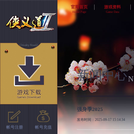
官网首页
游戏资料
Home Page
Game Data
游戏介绍
新手上路
商业社交
高手进阶
活动副本
剧情任务
历史版本
新闻中心
N
强身季2025
发布时间：2025-09-17 15:14:34
帐号注册
帐号充值