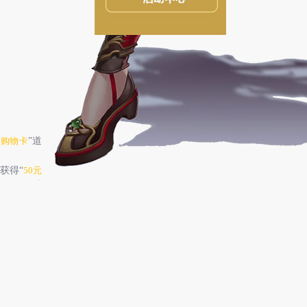
元购物卡
”道
获得“
50元