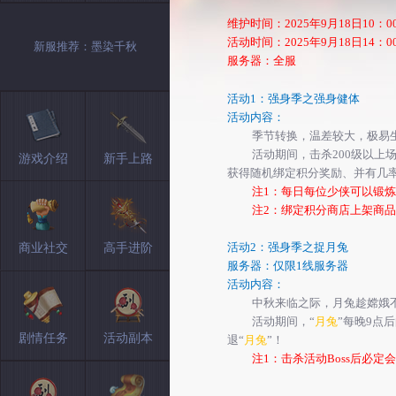
维护时间：
2025年
9
月
18
日
10：0
活动时间：
2025年
9
月
18
日
14：0
新服推荐：墨染千秋
服务器：全服
活动
1：强
身
季之
强身健体
活动内容：
季节转换，温差较大，极易
活动期间，击杀
200级以
游戏介绍
新手上路
获得随机绑定积分奖励、并有几
注
1：每日每位少侠可以
锻炼
注
2：绑定积分商店上架商
活动
2：强
身
季之
捉月兔
商业社交
高手进阶
服务器：仅限
1线服务器
活动内容：
中秋来临之际，月兔趁嫦娥
活动期间，
“
月兔
”每晚9点
剧情任务
活动副本
退“
月兔
”！
注
1：击杀活动Boss后必