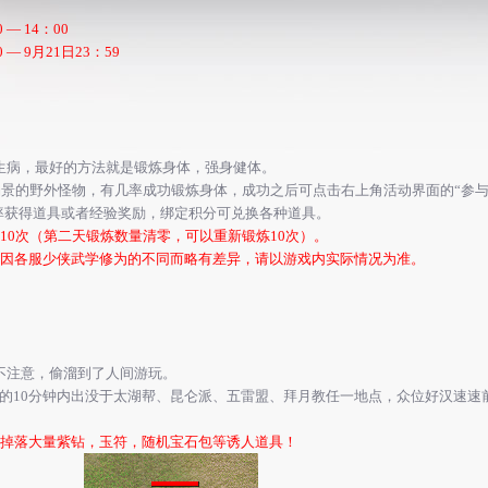
0 — 14：00
0 —
9
月
21
日
23：59
生病，最好的方法就是锻炼身体，强身健体
。
上场景的野外怪物，有几率成功
锻炼身体
，成功之后可点击右上角活动界面的
“参
率获得道具或者经验奖励，绑定积分可兑换各种道具。
10次（第二天
锻炼
数量清零，可以重新
锻炼
10次）。
品因各服少侠武学修为的不同而略有差异，请以游戏内实际情况为准。
不注意，偷溜到了人间游玩
。
后的10分钟内出没于太湖帮、昆仑派、五雷盟、拜月教任一地点，众位好汉速速
定会掉落大量紫钻，玉符，随机宝石包等诱人道具！