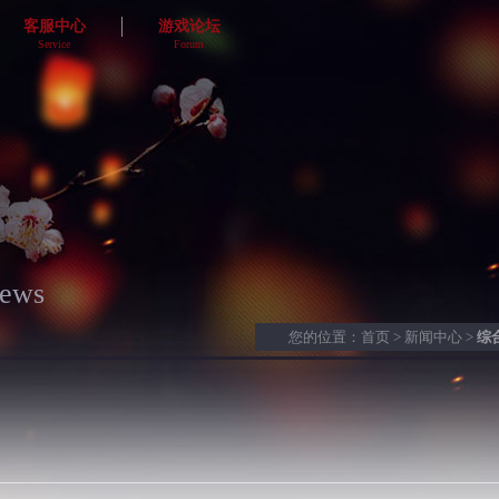
客服中心
游戏论坛
Service
Forum
在线咨询
新闻公告
侠义客栈
求助咨询
你提我改
ews
您的位置：
首页
>
新闻中心
>
综